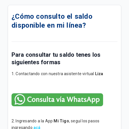
Cómo activar VoLTE en tu dispositivo 📶
¿Cómo consulto el saldo
¿Cómo comprar paquetes o saldo desde Mango?
disponible en mi línea?
¿Cómo comprar paquetes o saldo desde mi App
Ueno?
Paquetigos Ilimitados con Tigo Sports✨
Para consultar tu saldo tenes los
siguientes formas
Siempre conectado con el Roaming de Tigo✈️
1. Contactando con nuestra asistente virtual
Liza
Actualización de tu Buzón de Voz en fecha 23-04📩
Tigo Flex: Todo lo que necesitás saber de tu
suscripción
Inconvenientes al activar Paquetigos en zonas
fronterizas.
2. Ingresando a la App
Mi Tigo
, seguí los pasos
ingresando
acá