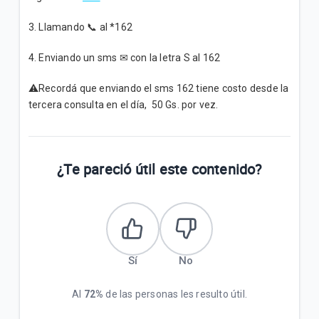
¿Cómo puedo comprar Paquetigos con mi Banco o
Homebanking?
3. Llamando 📞 al *162
¿Cómo puedo ver en mi equipo la velocidad en la
4. Enviando un sms ✉ con la letra S al 162
que estoy navegado con 3G y 4G LTE, para poder
comparar?
⚠️Recordá que enviando el sms 162 tiene costo desde la
tercera consulta en el día, 50 Gs. por vez.
VER MÁS
¿Te pareció útil este contenido?
Sí
No
Al
72%
de las personas les resulto útil.