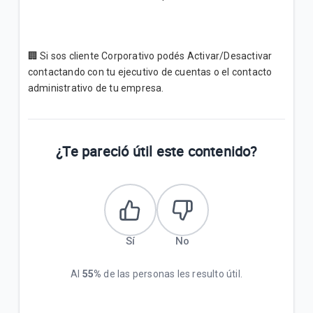
¿Cómo puedo comprar Paquetigos con mi Banco o
Homebanking?
¿Cómo puedo ver en mi equipo la velocidad en la
🏢 Si sos cliente Corporativo podés Activar/Desactivar
que estoy navegado con 3G y 4G LTE, para poder
contactando con tu ejecutivo de cuentas o el contacto
comparar?
administrativo de tu empresa.
VER MÁS
¿Te pareció útil este contenido?
Sí
No
Al
55%
de las personas les resulto útil.