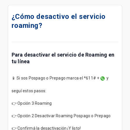
Cómo activar VoLTE en tu dispositivo 📶
¿Cómo desactivo el servicio
¿Cómo comprar paquetes o saldo desde Mango?
roaming?
¿Cómo comprar paquetes o saldo desde mi App
Ueno?
Paquetigos Ilimitados con Tigo Sports✨
Para desactivar el servicio de Roaming en
tu línea
Siempre conectado con el Roaming de Tigo✈️
📱 Si sos Pospago o Prepago marca el *611# +
y
Actualización de tu Buzón de Voz en fecha 23-04📩
seguí estos pasos:
Tigo Flex: Todo lo que necesitás saber de tu
suscripción
👉 Opción 3 Roaming
Inconvenientes al activar Paquetigos en zonas
👉 Opción 2 Desactivar Roaming Pospago o Prepago
fronterizas.
👉 Confirmá la desactivación ¡Y listo!