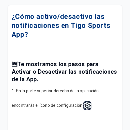
Cómo activar VoLTE en tu dispositivo 📶
¿Cómo activo/desactivo las
¿Cómo comprar paquetes o saldo desde Mango?
notificaciones en Tigo Sports
¿Cómo comprar paquetes o saldo desde mi App
App?
Ueno?
Paquetigos Ilimitados con Tigo Sports✨
🆕Te mostramos los pasos para
Siempre conectado con el Roaming de Tigo✈️
Activar o Desactivar las notificaciones
de la App.
Actualización de tu Buzón de Voz en fecha 23-04📩
1.
En la parte superior derecha de la aplicación
Tigo Flex: Todo lo que necesitás saber de tu
suscripción
encontrarás el ícono de configuración
Inconvenientes al activar Paquetigos en zonas
fronterizas.