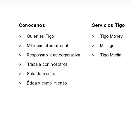
Conocenos
Servicios Tigo
>
Quién es Tigo
>
Tigo Money
>
Millicom International
>
Mi Tigo
>
Responsabilidad corporativa
>
Tigo Media
>
Trabajá con nosotros
>
Sala de prensa
>
Ética y cumplimiento