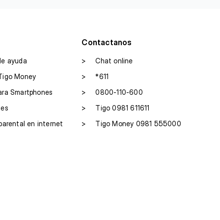
Contactanos
de ayuda
>
Chat online
Tigo Money
>
*611
ara Smartphones
>
0800-110-600
les
>
Tigo 0981 611611
parental en internet
>
Tigo Money 0981 555000