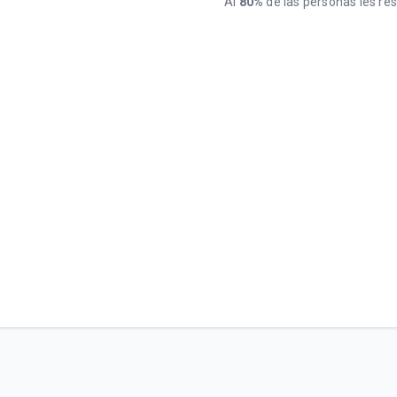
Al
80%
de las personas les resu