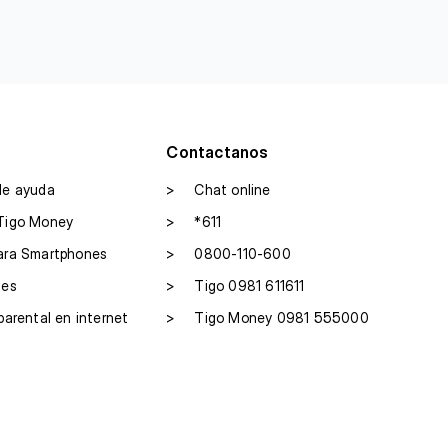
Contactanos
de ayuda
>
Chat online
Tigo Money
>
*611
ara Smartphones
>
0800-110-600
les
>
Tigo 0981 611611
parental en internet
>
Tigo Money 0981 555000