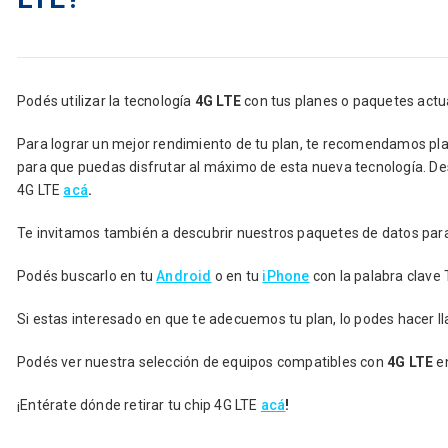
Podés utilizar la tecnología
4G LTE
con tus planes o paquetes actua
Para lograr un mejor rendimiento de tu plan, te recomendamos p
para que puedas disfrutar al máximo de esta nueva tecnología. D
4G LTE
acá
.
Te invitamos también a descubrir nuestros paquetes de datos pa
Podés buscarlo en tu
Android
o en tu
iPhone
con la palabra clave 
Si estas interesado en que te adecuemos tu plan, lo podes hacer l
Podés ver nuestra selección de equipos compatibles con
4G LTE
e
¡Entérate dónde retirar tu chip 4G LTE
acá
!