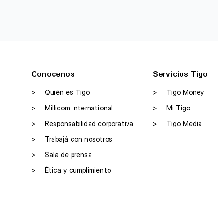
Conocenos
Servicios Tigo
>
Quién es Tigo
>
Tigo Money
>
Millicom International
>
Mi Tigo
>
Responsabilidad corporativa
>
Tigo Media
>
Trabajá con nosotros
>
Sala de prensa
>
Ética y cumplimiento