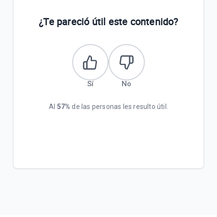
Campaña Trade-In Samsung S26 Series🔒
¿Te pareció útil este contenido?
📢[Comunicado] Notificación de migra V9 - Ciclo 15
🔒
Sí
No
VER MÁS
Al
57%
de las personas les resulto útil.