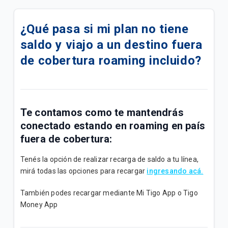
Alta de paquetigo TIGO SPORTS + Internet
ILIMITADO + Llamadas x 1D.
¿Qué pasa si mi plan no tiene
saldo y viajo a un destino fuera
Linea Bloqueada preventivo Roaming ¿Que hacer?🔒
de cobertura roaming incluido?
📢[Comunicado] - ¿Que hacer ante contactos de
clientes sobre VoLTE?🔒
Cómo activar VoLTE en tu dispositivo 📶
Te contamos como te mantendrás
conectado estando en roaming en país
¿Cómo comprar paquetes o saldo desde Mango?
fuera de cobertura:
¿Cómo comprar paquetes o saldo desde mi App
Tenés la opción de realizar recarga de saldo a tu línea,
Ueno?
mirá todas las opciones para recargar
ingresando acá.
Paquetigos Ilimitados con Tigo Sports✨
También podes recargar mediante Mi Tigo App o Tigo
Money App
📶 Compra de Paquetigos Contrafactura para
Clientes Pospago 🔒