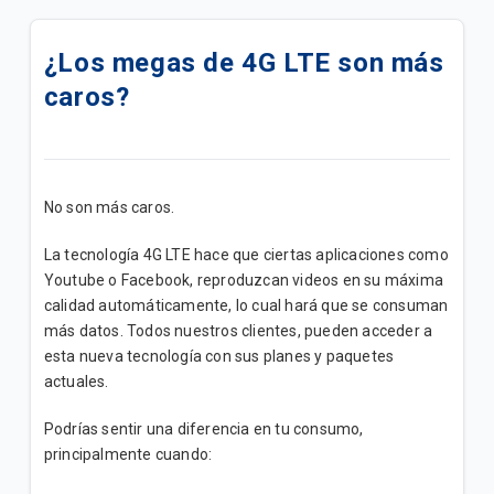
Cómo activar VoLTE en tu dispositivo 📶
¿Los megas de 4G LTE son más
¿Cómo comprar paquetes o saldo desde Mango?
caros?
¿Cómo comprar paquetes o saldo desde mi App
Ueno?
Paquetigos Ilimitados con Tigo Sports✨
No son más caros.
Siempre conectado con el Roaming de Tigo✈️
La tecnología 4G LTE hace que ciertas aplicaciones como
Youtube o Facebook, reproduzcan videos en su máxima
Actualización de tu Buzón de Voz en fecha 23-04📩
calidad automáticamente, lo cual hará que se consuman
más datos. Todos nuestros clientes, pueden acceder a
Tigo Flex: Todo lo que necesitás saber de tu
esta nueva tecnología con sus planes y paquetes
suscripción
actuales.
Inconvenientes al activar Paquetigos en zonas
Podrías sentir una diferencia en tu consumo,
fronterizas.
principalmente cuando: