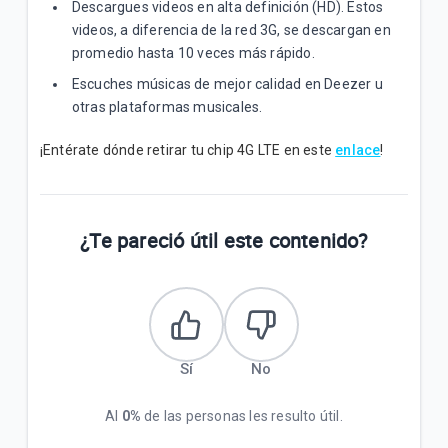
Descargues videos en alta definición (HD). Estos
¿Cómo puedo comprar Paquetigos con mi Banco o
Homebanking?
videos, a diferencia de la red 3G, se descargan en
promedio hasta 10 veces más rápido.
¿Cómo puedo ver en mi equipo la velocidad en la
Escuches músicas de mejor calidad en Deezer u
que estoy navegado con 3G y 4G LTE, para poder
otras plataformas musicales.
comparar?
¡Entérate dónde retirar tu chip 4G LTE en este
enlace
!
VER MÁS
¿Te pareció útil este contenido?
Sí
No
Al
0%
de las personas les resulto útil.