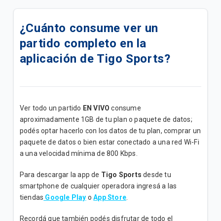
Cómo activar VoLTE en tu dispositivo 📶
¿Cuánto consume ver un
¿Cómo comprar paquetes o saldo desde Mango?
partido completo en la
¿Cómo comprar paquetes o saldo desde mi App
aplicación de Tigo Sports?
Ueno?
Paquetigos Ilimitados con Tigo Sports✨
Ver todo un partido
EN VIVO
consume
Siempre conectado con el Roaming de Tigo✈️
aproximadamente 1GB de tu plan o paquete de datos;
podés optar hacerlo con los datos de tu plan, comprar un
Actualización de tu Buzón de Voz en fecha 23-04📩
paquete de datos o bien estar conectado a una red Wi-Fi
a una velocidad mínima de 800 Kbps.
Tigo Flex: Todo lo que necesitás saber de tu
suscripción
Para descargar la app de
Tigo Sports
desde tu
smartphone de cualquier operadora ingresá a las
Inconvenientes al activar Paquetigos en zonas
tiendas
Google Play
o
App Store
.
fronterizas.
Recordá que también podés disfrutar de todo el