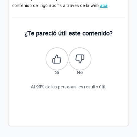
¿Cómo puedo comprar Paquetigos con mi Banco o
contenido de Tigo Sports a través de la web
acá
.
Homebanking?
¿Cómo puedo ver en mi equipo la velocidad en la
que estoy navegado con 3G y 4G LTE, para poder
¿Te pareció útil este contenido?
comparar?
VER MÁS
Sí
No
Al
90%
de las personas les resulto útil.