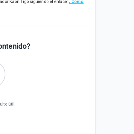
cador Kaon Tigo siguiendo el enlace:
¿Cómo
contenido?
lto útil.