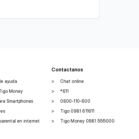
Contactanos
de ayuda
>
Chat online
Tigo Money
>
*611
ara Smartphones
>
0800-110-600
les
>
Tigo 0981 611611
parental en internet
>
Tigo Money 0981 555000