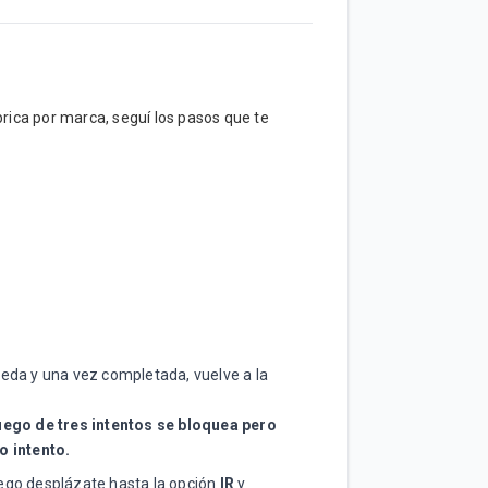
rica por marca, seguí los pasos que te
ueda y una vez completada, vuelve a la
uego de tres intentos se bloquea pero
o intento.
uego desplázate hasta la opción
IR
y