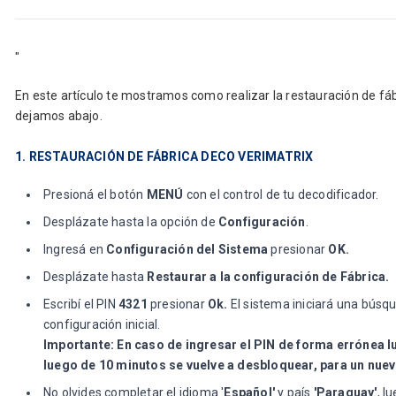
"
En este artículo te mostramos como realizar la restauración de fáb
dejamos abajo.
1. RESTAURACIÓN DE FÁBRICA DECO VERIMATRIX
Presioná el botón
MENÚ
con el control de tu decodificador.
Desplázate hasta la opción de
Configuración
.
Ingresá en
Configuración del Sistema
presionar
OK.
Desplázate hasta
Restaurar a la configuración de Fábrica.
Escribí el PIN
4321
presionar
Ok.
El sistema iniciará una búsq
configuración inicial.
Importante: En caso de ingresar el PIN de forma errónea l
luego de 10 minutos se vuelve a desbloquear, para un nuev
No olvides completar el idioma '
Español'
y país
'Paraguay'
, l