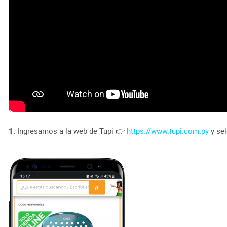
1.
Ingresamos a la web de Tupi 👉
https://www.tupi.com.py
y se