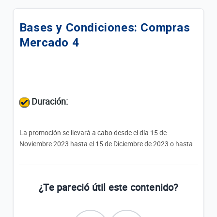
Descuento del 20% pagando con QR Tigo Money en
Biggie Farma
Bases y Condiciones: Compras
Mercado 4
Terminos y Condiciones Reintegro Biggie Express
¿Cómo crear mi Alias con Tigo Money?
¿Qué es EMPE?
Duración:
¿Cuáles son los limites de transacciones en la
billetera?
La promoción se llevará a cabo desde el día 15 de
Promociones Tigo Money
Noviembre 2023 hasta el 15 de Diciembre de 2023 o hasta
el límite máximo del monto de beneficios habilitados para la
¿Qué documentos necesito para hacer
presente promoción, lo que ocurra primero.
transacciones en un punto Tigo Money?
¿Te pareció útil este contenido?
Mecánica:
Lista de Cajeros