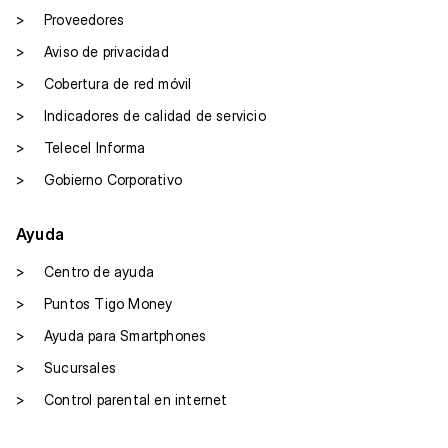
momento sin aviso previo y a criterio de Tigo Money. Los
>
Proveedores
cambios quedarán indicados en el histórico de revisión
>
Aviso de privacidad
>
Cobertura de red móvil
>
Indicadores de calidad de servicio
>
Telecel Informa
>
Gobierno Corporativo
Ayuda
>
Centro de ayuda
>
Puntos Tigo Money
>
Ayuda para Smartphones
>
Sucursales
>
Control parental en internet