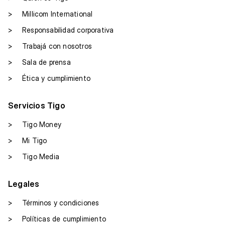
>
Millicom International
>
Responsabilidad corporativa
>
Trabajá con nosotros
>
Sala de prensa
>
Ética y cumplimiento
Beneficio será exclusivo para compras través de la
Servicios Tigo
billetera únicamente para pagos por QR en la
Billetera Tigo Money. Se acredita en la billetera
>
Tigo Money
“Compras QR”. No permite retiro de dinero, tampoco
>
Mi Tigo
giros, ni envíos, ni cargas, ni pagos de facturas, ni
minicargas, ni pagos en comercio desde el *555.
>
Tigo Media
El monto acreditado en el rango de vigencia de la
promoción.
Legales
El beneficio será notificado vía SMS al suscriptor.
El beneficio expira a los 10 días de su acreditación.
>
Términos y condiciones
>
Políticas de cumplimiento
Estos términos podrán ser modificados en cualquier