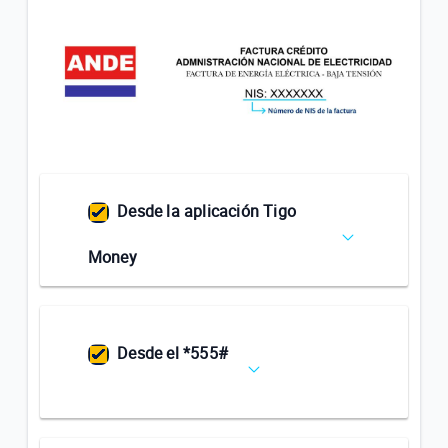
¿Qué ventajas tiene la Tarjeta Tigo Money?
¿Cómo pago mi factura de COPACO en el *555#?
VER MÁS
Desde la aplicación Tigo
Money
Desde el *555#