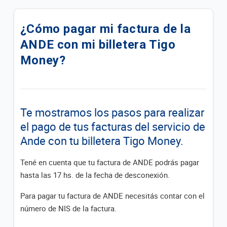
Descuento del 20% pagando con QR Tigo Money en
Biggie Farma
¿Cómo pagar mi factura de la
ANDE con mi billetera Tigo
Terminos y Condiciones Reintegro Biggie Express
Money?
¿Cómo crear mi Alias con Tigo Money?
¿Qué es EMPE?
Te mostramos los pasos para realizar
¿Cuáles son los limites de transacciones en la
el pago de tus facturas del servicio de
billetera?
Ande con tu billetera Tigo Money.
Promociones Tigo Money
Tené en cuenta que tu factura de ANDE podrás pagar
¿Qué documentos necesito para hacer
hasta las 17 hs. de la fecha de desconexión.
transacciones en un punto Tigo Money?
Para pagar tu factura de ANDE necesitás contar con el
número de NIS de la factura.
Lista de Cajeros