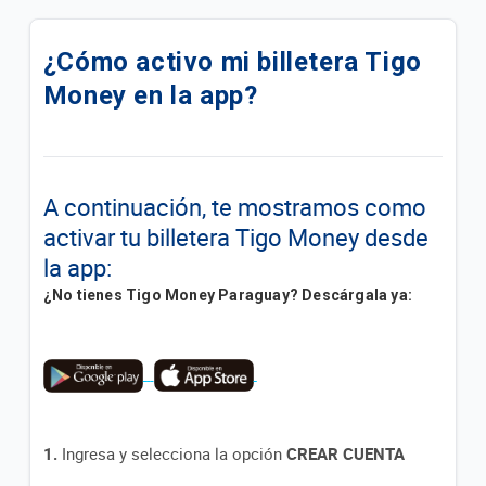
Descuento del 20% pagando con QR Tigo Money en
Biggie Farma
¿Cómo activo mi billetera Tigo
Money en la app?
Terminos y Condiciones Reintegro Biggie Express
¿Cómo crear mi Alias con Tigo Money?
¿Qué es EMPE?
A continuación, te mostramos como
activar tu billetera Tigo Money desde
¿Cuáles son los limites de transacciones en la
la app:
billetera?
¿No tienes Tigo Money Paraguay? Descárgala ya:
Promociones Tigo Money
¿Qué documentos necesito para hacer
transacciones en un punto Tigo Money?
Lista de Cajeros
1.
Ingresa y selecciona la opción
CREAR CUENTA