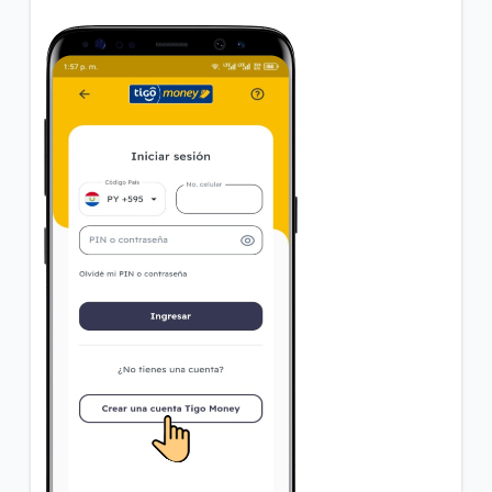
¿Qué ventajas tiene la Tarjeta Tigo Money?
¿Cómo pago mi factura de COPACO en el *555#?
VER MÁS