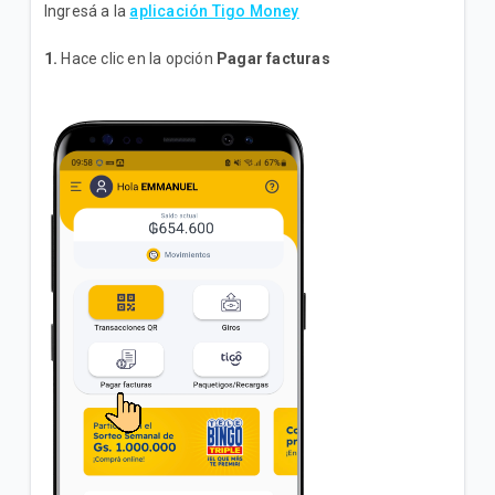
¿Qué ventajas tiene la Tarjeta Tigo Money?
Ingresá a la
aplicación Tigo Money
1.
Hace clic en la opción
Pagar facturas
¿Cómo pago mi factura de COPACO en el *555#?
VER MÁS