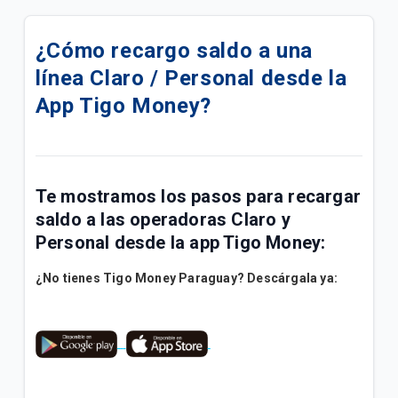
Descuento del 20% pagando con QR Tigo Money en
Biggie Farma
¿Cómo recargo saldo a una
línea Claro / Personal desde la
Terminos y Condiciones Reintegro Biggie Express
App Tigo Money?
¿Cómo crear mi Alias con Tigo Money?
¿Qué es EMPE?
Te mostramos los pasos para recargar
¿Cuáles son los limites de transacciones en la
saldo a las operadoras Claro y
billetera?
Personal desde la app Tigo Money:
Promociones Tigo Money
¿No tienes Tigo Money Paraguay? Descárgala ya:
¿Qué documentos necesito para hacer
transacciones en un punto Tigo Money?
Lista de Cajeros