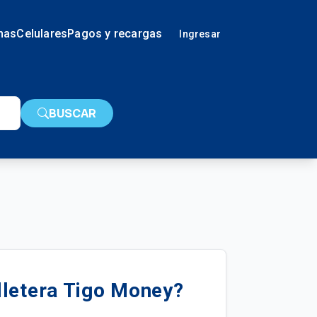
nas
Celulares
Pagos y recargas
Ingresar
BUSCAR
lletera Tigo Money?