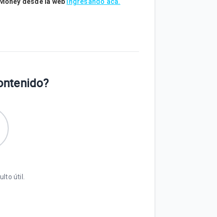
o Money desde la web
ingresando acá.
contenido?
lto útil.