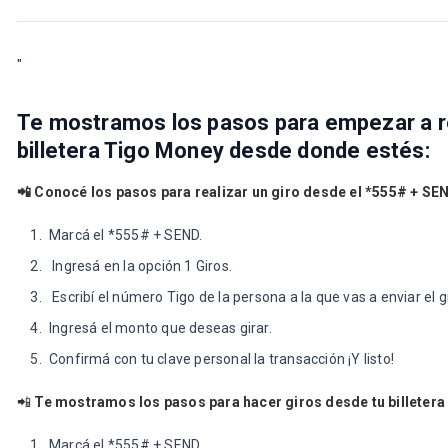
"
Te mostramos los pasos para empezar a re
billetera Tigo Money desde donde estés:
📲
Conocé los pasos para realizar un giro desde el *555# + SE
Marcá el *555# + SEND.
Ingresá en la opción 1 Giros.
Escribí el número Tigo de la persona a la que vas a enviar el gi
Ingresá el monto que deseas girar.
Confirmá con tu clave personal la transacción ¡Y listo!
📲
Te mostramos los pasos para hacer giros desde tu billetera
Marcá el *555# + SEND.