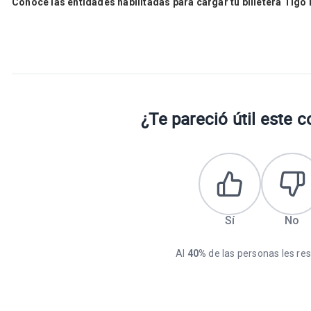
Conocé las entidades habilitadas para cargar tu billetera Tig
¿Te pareció útil este 
Sí
No
Al
40%
de las personas les resu