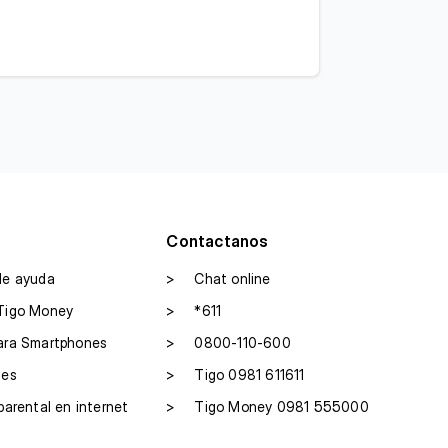
Contactanos
de ayuda
>
Chat online
Tigo Money
>
*611
ara Smartphones
>
0800-110-600
les
>
Tigo 0981 611611
parental en internet
>
Tigo Money 0981 555000