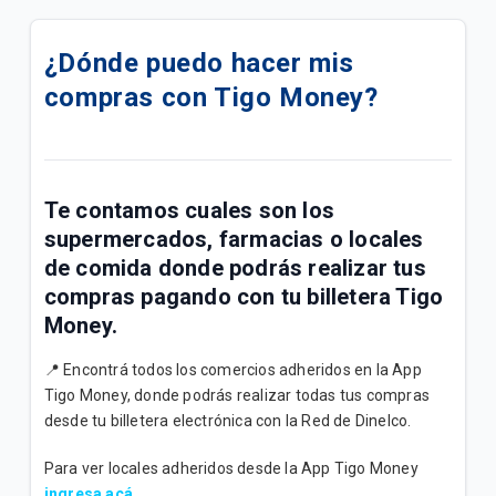
Descuento del 20% pagando con QR Tigo Money en
Biggie Farma
¿Dónde puedo hacer mis
compras con Tigo Money?
Terminos y Condiciones Reintegro Biggie Express
¿Cómo crear mi Alias con Tigo Money?
¿Qué es EMPE?
Te contamos cuales son los
supermercados, farmacias o locales
¿Cuáles son los limites de transacciones en la
de comida donde podrás realizar tus
billetera?
compras pagando con tu billetera Tigo
Money.
Promociones Tigo Money
📍 Encontrá todos los comercios adheridos en la App
¿Qué documentos necesito para hacer
Tigo Money, donde podrás realizar todas tus compras
transacciones en un punto Tigo Money?
desde tu billetera electrónica con la Red de Dinelco.
Lista de Cajeros
Para ver locales adheridos desde la App Tigo Money
ingresa acá