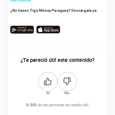
¿Qué ventajas tiene la Tarjeta Tigo Money?
¿No tienes Tigo Money Paraguay? Descárgala ya:
¿Cómo pago mi factura de COPACO en el *555#?
VER MÁS
¿Te pareció útil este contenido?
Sí
No
Al
50%
de las personas les resulto útil.