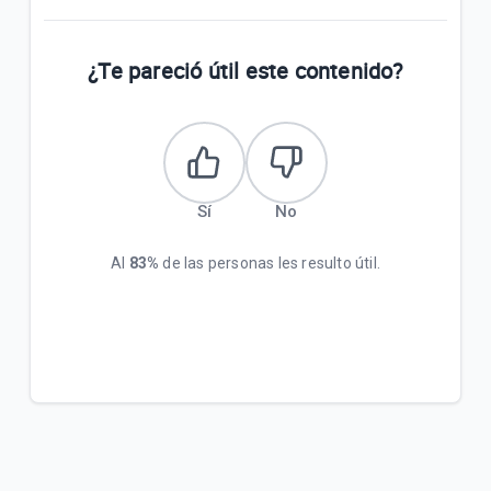
¿Qué ventajas tiene la Tarjeta Tigo Money?
¿Cómo pago mi factura de COPACO en el *555#?
¿Te pareció útil este contenido?
VER MÁS
Sí
No
Al
83%
de las personas les resulto útil.