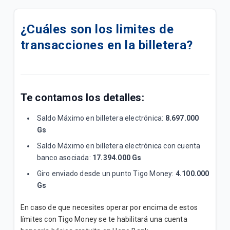
Descuento del 20% pagando con QR Tigo Money en
Biggie Farma
¿Cuáles son los limites de
transacciones en la billetera?
Terminos y Condiciones Reintegro Biggie Express
¿Cómo crear mi Alias con Tigo Money?
¿Qué es EMPE?
Te contamos los detalles:
Promociones Tigo Money
Saldo Máximo en billetera electrónica:
8.697.000
Gs
¿Qué documentos necesito para hacer
Saldo Máximo en billetera electrónica con cuenta
transacciones en un punto Tigo Money?
banco asociada:
17.394.000 Gs
Giro enviado desde un punto Tigo Money:
4.100.000
Lista de Cajeros
Gs
¿Qué ventajas tiene la Tarjeta Tigo Money?
En caso de que necesites operar por encima de estos
límites con Tigo Money se te habilitará una cuenta
¿Cómo pago mi factura de COPACO en el *555#?