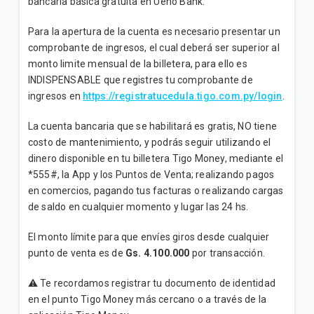
bancaria básica gratuita en Ueno Bank.
¿Qué puedo hacer con la Tarjeta Tigo Money?
Para la apertura de la cuenta es necesario presentar un
comprobante de ingresos, el cual deberá ser superior al
monto limite mensual de la billetera, para ello es
VER MÁS
INDISPENSABLE que registres tu comprobante de
ingresos en
https://registratucedula.tigo.com.py/login
.
La cuenta bancaria que se habilitará es gratis, NO tiene
costo de mantenimiento, y podrás seguir utilizando el
dinero disponible en tu billetera Tigo Money, mediante el
*555#, la App y los Puntos de Venta; realizando pagos
en comercios, pagando tus facturas o realizando cargas
de saldo en cualquier momento y lugar las 24 hs.
El monto límite para que envíes giros desde cualquier
punto de venta es de
Gs. 4.100.000
por transacción.
⚠️ Te recordamos registrar tu documento de identidad
en el punto Tigo Money más cercano o a través de la