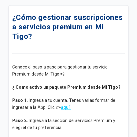
¿Por qué el contenido de los canales HBO MAX o
STAR Premium no aparecen en las aplicaciones de
¿Cómo gestionar suscripciones
Tigo ONEtv?
a servicios premium en Mi
¿Cómo cancelar mi beneficio de Prime Video?
Tigo?
No me permite ver el contenido de HBO Go, ¿qué
hago?
Conoce el paso a paso para gestionar tu servicio
¿Por qué no puedo ver contenido si activé mi Prime
Premium desde
Mi Tigo 📲
Video?
¿ Como activo un paquete Premium desde Mi Tigo?
¿Cómo añadir una canción a una lista de
reproducción Deezer?
Paso 1.
Ingresa a tu cuenta. Tenes varias formar de
ingresar a la App. Clic 👉
aquí
¿Qué hago si olvidé mi contraseña de Prime Video?
Paso 2.
Ingresa a la sección de Servicios Premium y
¿Por qué contratar Prime Video con Tigo?
elegí el de tu preferencia.