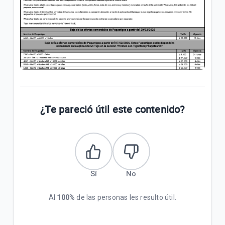
promocionales de Bienvenida
Telecel S.A.E Informa: Paquetigos Ilimitados a
Terceros
Bases y condiciones “Promo Disney+ Plan Estándar
Incluido”
¿Te pareció útil este contenido?
VER MÁS
Sí
No
Al
100%
de las personas les resulto útil.