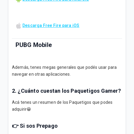
Campaña Trade-In Samsung S26 Series🔒
📢[Comunicado] Notificación de migra V9 - Ciclo 15
Descarga Free Fire para iOS
🔒
PUBG Mobile
VER MÁS
Descarga PUBG para Android
Además, tenes megas generales que podés usar para
navegar en otras aplicaciones.
Descarga PUBG para iOS
2. ¿Cuánto cuestan los Paquetigos Gamer?
Acá tenes un resumen de los Paquetigos que podes
Call of Duty: Mobile
adquirir😁
👉 Si sos Prepago
Descarga Call of Duty para Android