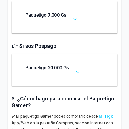
Paquetigo 7.000 Gs.
Descarga Call of Duty para iOS
Clash of Clans
👉 Si sos Pospago
Descarga Clash of Clans para Android
Paquetigo 20.000 Gs.
Descarga Clas of Clans para iOS
3. ¿Cómo hago para comprar el Paquetigo
Candy Crush Saga
Gamer?
✔️ El paquetigo Gamer podés comprarlo desde
Mi Tigo
Descarga Candy Crush Saga para Android
App/Web en la pestaña Compras, sección Internet con