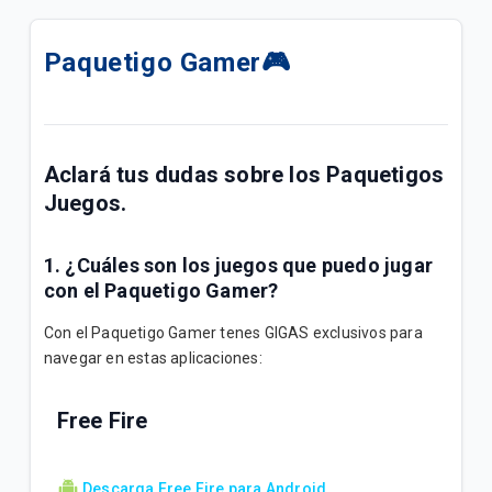
Alta de paquetigo TIGO SPORTS + Internet
ILIMITADO + Llamadas x 1D.
Paquetigo Gamer🎮
Linea Bloqueada preventivo Roaming ¿Que hacer?🔒
📢[Comunicado] - ¿Que hacer ante contactos de
clientes sobre VoLTE?🔒
Aclará tus dudas sobre los Paquetigos
Juegos.
Cómo activar VoLTE en tu dispositivo 📶
1. ¿Cuáles son los juegos que puedo jugar
¿Cómo comprar paquetes o saldo desde Mango?
con el Paquetigo Gamer?
¿Cómo comprar paquetes o saldo desde mi App
Con el Paquetigo Gamer tenes GIGAS exclusivos para
Ueno?
navegar en estas aplicaciones:
Paquetigos Ilimitados con Tigo Sports✨
Free Fire
📶 Compra de Paquetigos Contrafactura para
Clientes Pospago 🔒
Descarga Free Fire para Android