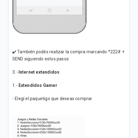
Descarga Roblox para iOS
Dream League Soccer
Descarga Dream League Soccer para Android
✔️ También podés realizar la compra marcando *222# +
SEND siguiendo estos pasos:
3. -
Internet extendidos
Descarga Dream League Soccer para iOS
1.-
Extendidos Gamer
- Elegí el paquetigo que deseas comprar