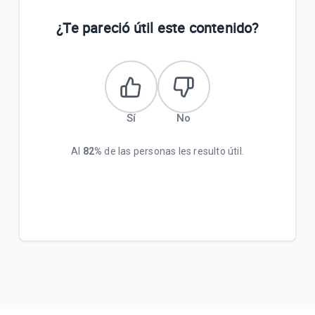
Terminos y Condiciones Reintegro Biggie Express
¿Te pareció útil este contenido?
Flujo Recarga de saldo para Puntos de Ventas -
Liza Bot
VER MÁS
Sí
No
Al
82%
de las personas les resulto útil.