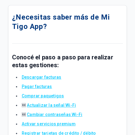
Cómo activar VoLTE en tu dispositivo 📶
¿Necesitas saber más de Mi
¿Cómo comprar paquetes o saldo desde Mango?
Tigo App?
¿Cómo comprar paquetes o saldo desde mi App
Ueno?
Paquetigos Ilimitados con Tigo Sports✨
Conocé el paso a paso para realizar
estas gestiones:
Siempre conectado con el Roaming de Tigo✈️
Descargar facturas
Actualización de tu Buzón de Voz en fecha 23-04📩
Pagar facturas
Tigo Flex: Todo lo que necesitás saber de tu
Comprar paquetigos
suscripción
🆕
Actualizar la señal Wi-Fi
🆕
Cambiar contraseñas Wi-Fi
Inconvenientes al activar Paquetigos en zonas
fronterizas.
Activar servicios premium
Registrar tarjetas de crédito / débito