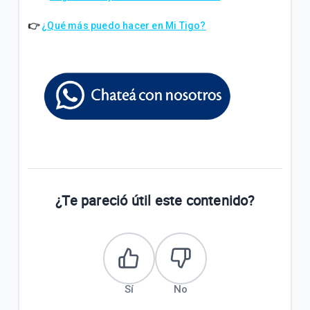
¿Cómo puedo comprar Paquetigos con mi Banco o
Homebanking?
👉
¿Qué más puedo hacer en Mi Tigo?
¿Cómo puedo ver en mi equipo la velocidad en la
que estoy navegado con 3G y 4G LTE, para poder
comparar?
VER MÁS
¿Te pareció útil este contenido?
Sí
No