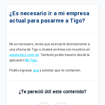
Cómo activar VoLTE en tu dispositivo 📶
¿Es necesario ir a mi empresa
¿Cómo comprar paquetes o saldo desde Mango?
actual para pasarme a Tigo?
¿Cómo comprar paquetes o saldo desde mi App
Ueno?
Paquetigos Ilimitados con Tigo Sports✨
No es necesario, tenés que acercarte directamente a
una oficina de Tigo o chateá en línea con nosotros en
Siempre conectado con el Roaming de Tigo✈️
ayuda.tigo.com.py
.
También podés hacerlo desde la
aplicación
Mi Tigo
.
Actualización de tu Buzón de Voz en fecha 23-04📩
Podés ingresar
acá
y solicitar que te contacten.
Tigo Flex: Todo lo que necesitás saber de tu
suscripción
¿Te pareció útil este contenido?
Inconvenientes al activar Paquetigos en zonas
fronterizas.