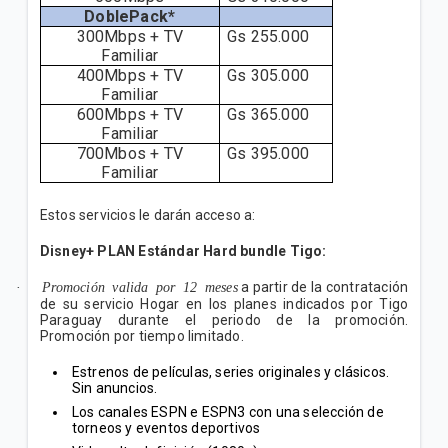
TELECEL S.A.E Informa: Modificación de planes de
DoblePack*
telefonía pospaga
300Mbps + TV
Gs 255.000
Familiar
Tigo Paraguay GDN - Press Release
400Mbps + TV
Gs 305.000
Familiar
600Mbps + TV
Gs 365.000
Telecel S.A.E Informa: Nuevos paquetes
Familiar
promocionales de Bienvenida
700Mbos + TV
Gs 395.000
Familiar
Estos servicios le darán acceso a:
VER MÁS
Disney+ PLAN Estándar Hard bundle Tigo:
Promoción valida por 12 meses
a partir de la contratación
·
de su servicio Hogar en los planes indicados por Tigo
Paraguay durante el periodo de la promoción.
Promoción por tiempo limitado.
Estrenos de películas, series originales y clásicos.
Sin anuncios.
Los canales ESPN e ESPN3 con una selección de
torneos y eventos deportivos