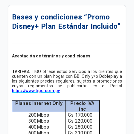
Telecel S.A.E Informa Actualización de los
Paquetigos Promocionales
Bases y condiciones “Promo
Disney+ Plan Estándar Incluido”
Telecel S.A.E Informa: Nueva oferta Paquetigos
ilimitados con Tigo Sports Web
Telecel S.A.E Informa: Aumento de velocidades
Servicio de Acceso a Internet Fijo
Aceptación de términos y condiciones.
TELECEL S.A.E Informa: Nuevos planes comerciales
TARIFAS.
TIGO ofrece estos Servicios a los clientes que
Servicio de Telefonía Móvil
cuenten con un plan hogar con BBI Only y/o Dobleplay a
los siguientes precios regulares; sujetos a promociones
cuyos reglamentos se publicarán en el Portal
TELECEL S.A.E Informa: Baja Oferta paquetigo
https://www.tigo.com.py
Telecel S.A.E Informa: Actualización Paquetigos
Planes Internet Only
Precio IVA
inc
200Mbps
Gs 170.000
Telecel S.A.E Informa: Actualización de los
300Mbps
Gs 220.000
Paquetes Promocionales
400Mbps
Gs 280.000
600Mbps
Gs 310.000