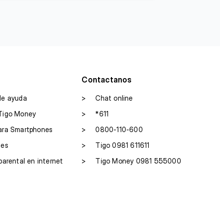
Contactanos
de ayuda
>
Chat online
Tigo Money
>
*611
ara Smartphones
>
0800-110-600
les
>
Tigo 0981 611611
parental en internet
>
Tigo Money 0981 555000