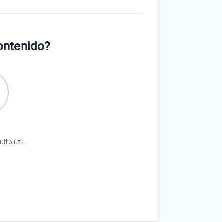
contenido?
lto útil.