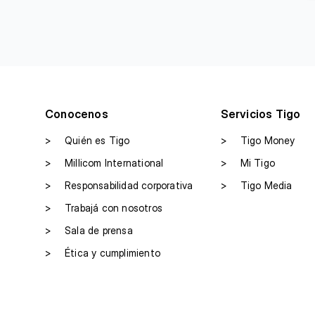
Conocenos
Servicios Tigo
>
Quién es Tigo
>
Tigo Money
>
Millicom International
>
Mi Tigo
>
Responsabilidad corporativa
>
Tigo Media
>
Trabajá con nosotros
>
Sala de prensa
>
Ética y cumplimiento