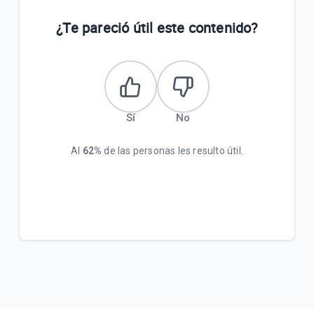
Terminos y Condiciones Reintegro Biggie Express
¿Te pareció útil este contenido?
Flujo Recarga de saldo para Puntos de Ventas -
Liza Bot
VER MÁS
Sí
No
Al
62%
de las personas les resulto útil.