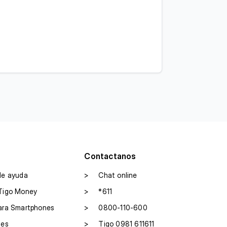
Contactanos
de ayuda
>
Chat online
Tigo Money
>
*611
ara Smartphones
>
0800-110-600
les
>
Tigo 0981 611611