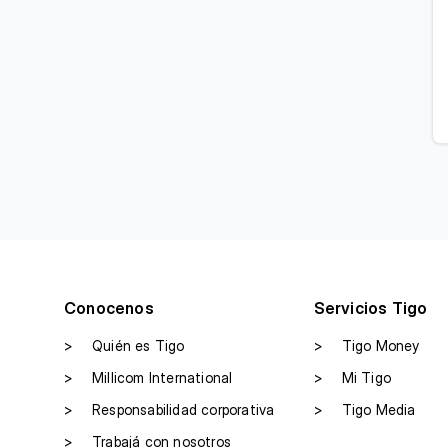
Conocenos
Servicios Tigo
>
Quién es Tigo
>
Tigo Money
>
Millicom International
>
Mi Tigo
>
Responsabilidad corporativa
>
Tigo Media
>
Trabajá con nosotros