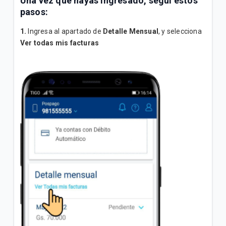
Una vez que hayas ingresado, seguí estos
Terminos y Condiciones Reintegro Biggie Express
pasos:
Flujo Recarga de saldo para Puntos de Ventas -
1.
Ingresa al apartado de
Detalle Mensual
, y selecciona
Liza Bot
Ver todas mis facturas
VER MÁS