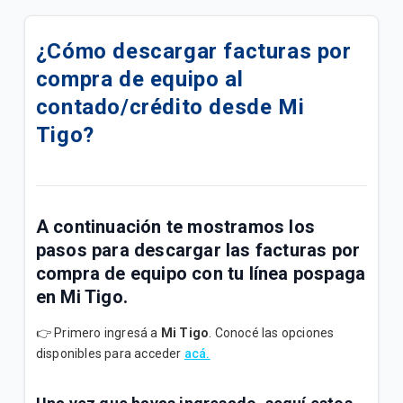
Venezuela: Estamos conTigo 💙
¿Cómo descargar facturas por
¿Cómo visualizar el consumo de mis líneas en
compra de equipo al
TBO?
contado/crédito desde Mi
Cargos contra factura 📲
Tigo?
Variación de cargo facturado 📲
Paso a paso para consultar tu visita técnica en Liza
A continuación te mostramos los
Descuento del 20% pagando con QR Tigo Money en
pasos para descargar las facturas por
Punto Farma
compra de equipo con tu línea pospaga
en Mi Tigo.
📱 Cambiá tu celular por un S26 normal o ULTRA.
👉 Primero ingresá a
Mi Tigo
. Conocé las opciones
📱🌟Programa Jóvenes Conectados con el apoyo
disponibles para acceder
acá.
de Tigo Paraguay