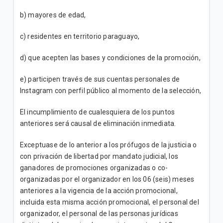
Terminos y Condiciones Reintegro Biggie Express
b) mayores de edad,
Flujo Recarga de saldo para Puntos de Ventas -
c) residentes en territorio paraguayo,
Liza Bot
d) que acepten las bases y condiciones de la promoción,
VER MÁS
e) participen través de sus cuentas personales de
Instagram con perfil público al momento de la selección,
El incumplimiento de cualesquiera de los puntos
anteriores será causal de eliminación inmediata.
Exceptuase de lo anterior a los prófugos de la justicia o
con privación de libertad por mandato judicial, los
ganadores de promociones organizadas o co-
organizadas por el organizador en los 06 (seis) meses
anteriores a la vigencia de la acción promocional,
incluida esta misma acción promocional, el personal del
organizador, el personal de las personas jurídicas