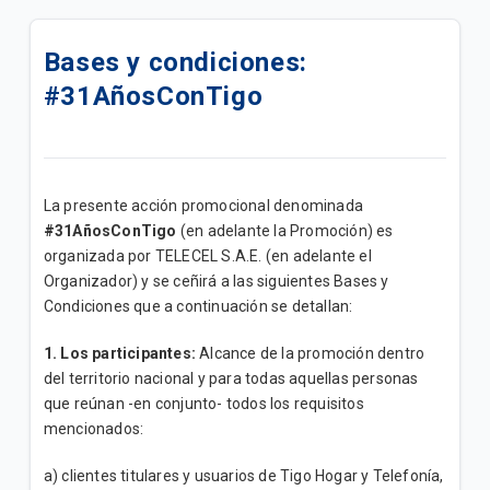
Venezuela: Estamos conTigo 💙
Bases y condiciones:
¿Cómo visualizar el consumo de mis líneas en
#31AñosConTigo
TBO?
Cargos contra factura 📲
Variación de cargo facturado 📲
La presente acción promocional denominada
#31AñosConTigo
(en adelante la Promoción) es
Paso a paso para consultar tu visita técnica en Liza
organizada por TELECEL S.A.E. (en adelante el
Organizador) y se ceñirá a las siguientes Bases y
Descuento del 20% pagando con QR Tigo Money en
Condiciones que a continuación se detallan:
Punto Farma
1. Los participantes:
Alcance de la promoción dentro
📱 Cambiá tu celular por un S26 normal o ULTRA.
del territorio nacional y para todas aquellas personas
que reúnan -en conjunto- todos los requisitos
📱🌟Programa Jóvenes Conectados con el apoyo
mencionados:
de Tigo Paraguay
a) clientes titulares y usuarios de Tigo Hogar y Telefonía,