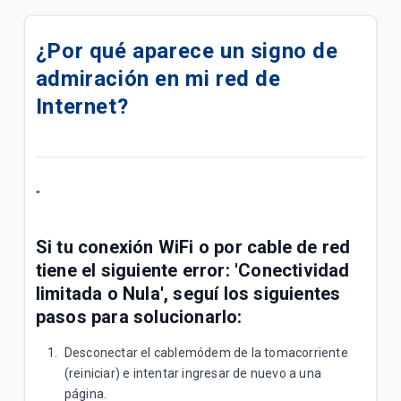
¿Cómo realizar medición de señal en mi
decodificador KAON KSTB4208 satelital?
¿Por qué aparece un signo de
admiración en mi red de
¿Cómo realizar medición de señal en mi
decodificador ARION satelital?
Internet?
¿Cómo restauro de fábrica mi decodificador ARION
satelital?
"
¿Cómo realizar medición de señal en mi
decodificador KAON KSTB4193 cable?
Si tu conexión WiFi o por cable de red
Viví el mundial con tu plan Tigo TV Hogar
tiene el siguiente error:
'Conectividad
limitada o Nula'
, seguí los siguientes
¿Cómo gestionar mi visita técnica en la app Mi
pasos para solucionarlo:
Tigo?
Desconectar el cablemódem de la tomacorriente
¿Cómo buscar canales en mi decodificador ARION
(reiniciar) e intentar ingresar de nuevo a una
DTH?
página.