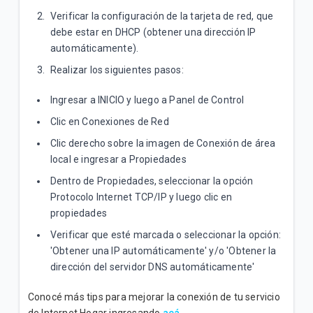
Verificar la configuración de la tarjeta de red, que
Soluciones frecuentes ante inconvenientes
debe estar en DHCP (obtener una dirección IP
técnicos TV Tigo
automáticamente).
¿Cómo buscar canales en mi decodificador ARION
Realizar los siguientes pasos:
HFC?
Ingresar a INICIO y luego a Panel de Control
¿Cómo realizar medición de señal en mi
Clic en Conexiones de Red
decodificador HANDAN cable?
Clic derecho sobre la imagen de Conexión de área
local e ingresar a Propiedades
Dentro de Propiedades, seleccionar la opción
VER MÁS
Protocolo Internet TCP/IP y luego clic en
propiedades
Verificar que esté marcada o seleccionar la opción:
'Obtener una IP automáticamente' y/o 'Obtener la
dirección del servidor DNS automáticamente'
Conocé más tips para mejorar la conexión de tu servicio