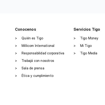
Conocenos
Servicios Tigo
>
Quién es Tigo
>
Tigo Money
>
Millicom International
>
Mi Tigo
>
Responsabilidad corporativa
>
Tigo Media
>
Trabajá con nosotros
>
Sala de prensa
>
Ética y cumplimiento