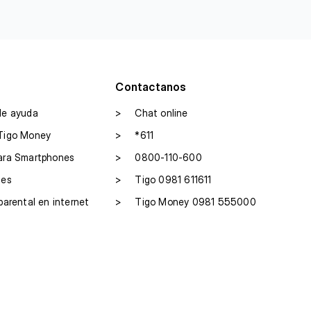
Contactanos
de ayuda
>
Chat online
Tigo Money
>
*611
ara Smartphones
>
0800-110-600
les
>
Tigo 0981 611611
parental en internet
>
Tigo Money 0981 555000