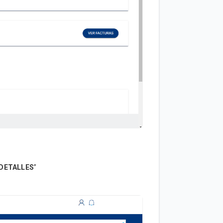
DETALLES
”